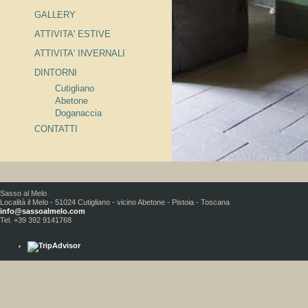
GALLERY
ATTIVITA' ESTIVE
ATTIVITA' INVERNALI
DINTORNI
Cutigliano
Abetone
Doganaccia
CONTATTI
Sasso al Melo
Località il Melo - 51024 Cutigliano - vicino Abetone - Pistoia - Toscana
info@sassoalmelo.com
Tel. +39 392 9141768